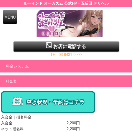
ルーインド オーガズム 公式HP - 五反田 デリヘル
お店に電話する
TEL.03-6431-9909
料金システム
料金表
空き状況・予約はコチラ
入会金｜指名料金
入会金
2,200円
ネット指名料
2,200円