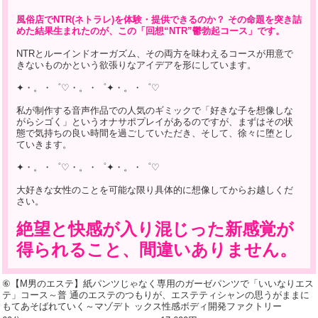
風俗店でNTR(ネトラレ)を体験・提供できるのか？ その命題を突き詰
めた結果生まれたのが、この「回想“NTR”鬱勃起コース」です。
NTRとルーインドオーガズム、その両方を味わえるコースが用意で
きないものかという欲張りなアイデアを形にしています。
✦・。・゜♡・。・゜✦・。・゜♡
私が制作する音声作品での人気のギミックで「好きな子を想像しな
がらシゴく」というオナサポプレイがあるのですが、まずはその状
態で気持ちの良い時間を過ごしていただき、そして、徐々に堕とし
ていきます。
✦・。・゜♡・。・゜✦・。・゜♡
大好きな女性のことを可能な限り具体的に想像してからお越しくだ
さい。
絶望と快感が入り混じった新感覚が
得られること、間違いありません。
⑥【М男のエステ】紙パンツじゃなく専用のガーゼパンツで「いいなりエス
テ」コース～普 通のエステのつもりが、エステティシャンの思うがままに
もてあそばれていく～マゾデト ックス性感ボディ開発ファクトリー