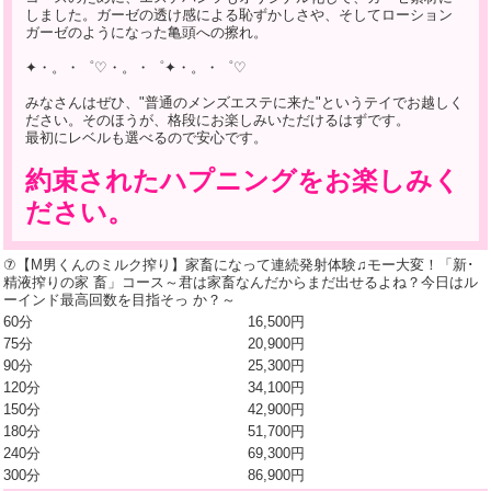
しました。ガーゼの透け感による恥ずかしさや、そしてローション
ガーゼのようになった亀頭への擦れ。
✦・。・゜♡・。・゜✦・。・゜♡
みなさんはぜひ、"普通のメンズエステに来た"というテイでお越しく
ださい。そのほうが、格段にお楽しみいただけるはずです。
最初にレベルも選べるので安心です。
約束されたハプニングをお楽しみく
ださい。
⑦【М男くんのミルク搾り】家畜になって連続発射体験♫モー大変！「新･
精液搾りの家 畜」コース～君は家畜なんだからまだ出せるよね？今日はル
ーインド最高回数を目指そっ か？～
60分
16,500円
75分
20,900円
90分
25,300円
120分
34,100円
150分
42,900円
180分
51,700円
240分
69,300円
300分
86,900円