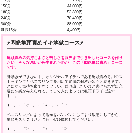
120分
35,200円
150分
44,000円
180分
52,800円
240分
70,400円
300分
88,000円
延長15分
4,400円
⚡悶絶亀頭責めイキ地獄コース⚡
━━━━━━━━━━━━━━━━━━━
亀頭責めの気持ちよさと苦しさを限界まで引き出したコースを作り
たい、そんな思いから生まれたのが、この「悶絶亀頭責め」コース
です。
身動きができない中、オリジナルアイテムである亀頭責め専用のス
トッキングとペニスリングを用いて絶頂の刺激が延々と続きます。
とにかく気持ち良すぎてツラい。逃げ出したいけど逃げられずに永
遠に快楽が与えられる。そして人によっては亀頭ドライに達す
る…。
✦・。・゜♡・。・゜✦・。・゜♡
ペニスリングによって亀頭をパンパンにしてより敏感にしてから、
亀頭をスリスリさわさわ。ぜひ体験してください。
✦・。・゜♡・。・゜✦・。・゜♡