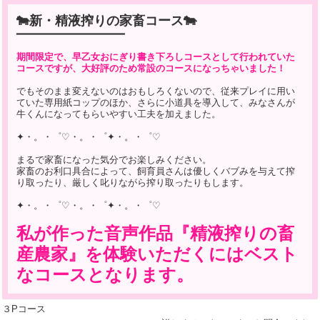
🐄新・精液搾りの家畜コース🐄
━━━━━━━━━━━━━━━━━━━
期間限定で、早乙女おにぎり書き下ろしコースとして行われていた
コースですが、大好評のため常設のコースになっちゃいました！
でもそのまま変えないのはおもしろくないので、従来プレイに用い
ていた専用紙コップのほか、さらに小道具を導入して、みなさんが
牛くんになってもらいやすい工夫を加えました。
✦・。・゜♡・。・゜✦・。・゜♡
まるで家畜になった気分でお楽しみください。
家畜のお利口具合によって、飼育員さんは優しくバブみを与えて搾
り取ったり、厳しく叱りながら搾り取ったりもします。
✦・。・゜♡・。・゜✦・。・゜♡
私が作った音声作品『精液搾りの畜
産農家』を体験いただくにはベスト
なコースとなります。
３Pコース