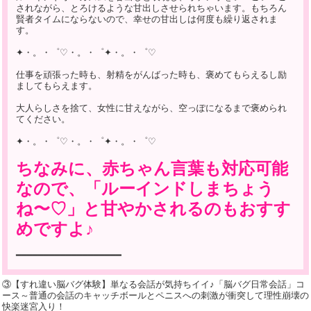
されながら、とろけるような甘出しさせられちゃいます。もちろん
賢者タイムにならないので、幸せの甘出しは何度も繰り返されま
す。
✦・。・゜♡・。・゜✦・。・゜♡
仕事を頑張った時も、射精をがんばった時も、褒めてもらえるし励
ましてもらえます。
大人らしさを捨て、女性に甘えながら、空っぽになるまで褒められ
てください。
✦・。・゜♡・。・゜✦・。・゜♡
ちなみに、赤ちゃん言葉も対応可能
なので、「ルーインドしまちょう
ね〜♡」と甘やかされるのもおすす
めですよ♪
━━━━━━━━━━━━━━━━━━━
③【すれ違い脳バグ体験】単なる会話が気持ちイイ♪「脳バグ日常会話」コ
ース～普通の会話のキャッチボールとペニスへの刺激が衝突して理性崩壊の
快楽迷宮入り！