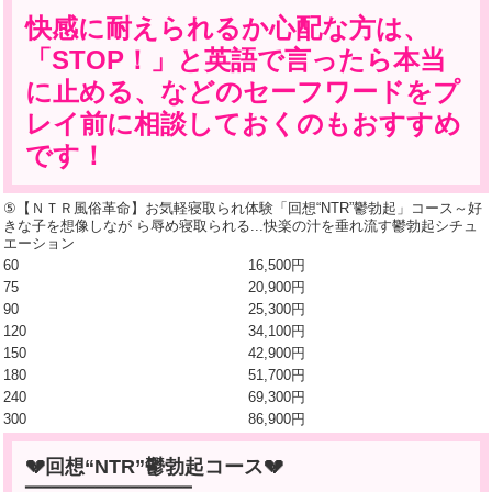
快感に耐えられるか心配な方は、
「STOP！」と英語で言ったら本当
に止める、などのセーフワードをプ
レイ前に相談しておくのもおすすめ
です！
⑤【ＮＴＲ風俗革命】お気軽寝取られ体験「回想“NTR”鬱勃起」コース～好
きな子を想像しなが ら辱め寝取られる...快楽の汁を垂れ流す鬱勃起シチュ
エーション
60
16,500円
75
20,900円
90
25,300円
120
34,100円
150
42,900円
180
51,700円
240
69,300円
300
86,900円
💔回想“NTR”鬱勃起コース💔
━━━━━━━━━━━━━━━━━━━