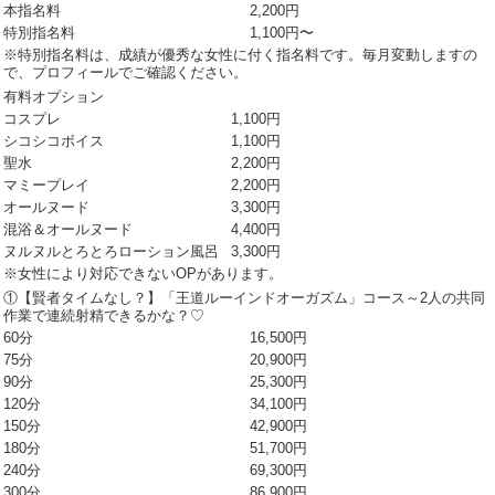
本指名料
2,200円
特別指名料
1,100円〜
※特別指名料は、成績が優秀な女性に付く指名料です。毎月変動しますの
で、プロフィールでご確認ください。
有料オプション
コスプレ
1,100円
シコシコボイス
1,100円
聖水
2,200円
マミープレイ
2,200円
オールヌード
3,300円
混浴＆オールヌード
4,400円
ヌルヌルとろとろローション風呂
3,300円
※女性により対応できないOPがあります。
①【賢者タイムなし？】「王道ルーインドオーガズム」コース～2人の共同
作業で連続射精できるかな？♡
60分
16,500円
75分
20,900円
90分
25,300円
120分
34,100円
150分
42,900円
180分
51,700円
240分
69,300円
300分
86,900円