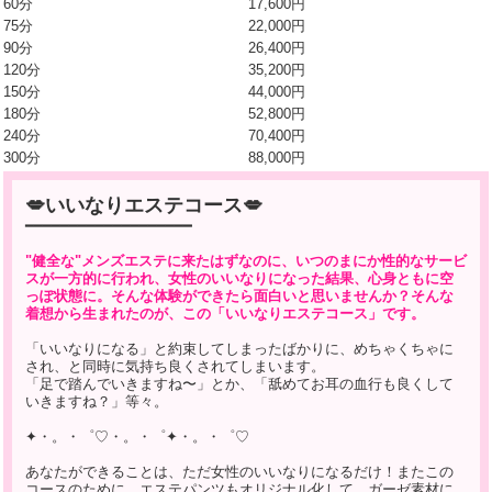
60分
17,600円
75分
22,000円
90分
26,400円
120分
35,200円
150分
44,000円
180分
52,800円
240分
70,400円
300分
88,000円
💋いいなりエステコース💋
━━━━━━━━━━━━━━━━━━━
"健全な"メンズエステに来たはずなのに、いつのまにか性的なサービ
スが一方的に行われ、女性のいいなりになった結果、心身ともに空
っぽ状態に。そんな体験ができたら面白いと思いませんか？そんな
着想から生まれたのが、この「いいなりエステコース」です。
「いいなりになる」と約束してしまったばかりに、めちゃくちゃに
され、と同時に気持ち良くされてしまいます。
「足で踏んでいきますね〜」とか、「舐めてお耳の血行も良くして
いきますね？」等々。
✦・。・゜♡・。・゜✦・。・゜♡
あなたができることは、ただ女性のいいなりになるだけ！またこの
コースのために、エステパンツもオリジナル化して、ガーゼ素材に