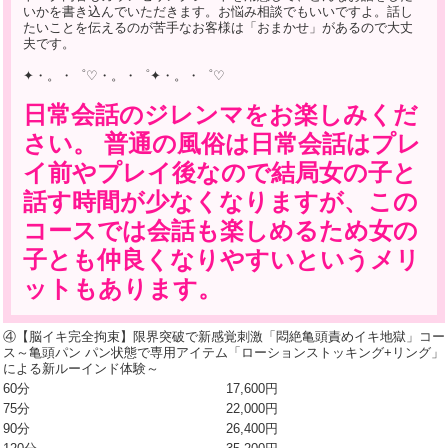
いかを書き込んでいただきます。お悩み相談でもいいですよ。話し
たいことを伝えるのが苦手なお客様は「おまかせ」があるので大丈
夫です。
✦・。・゜♡・。・゜✦・。・゜♡
日常会話のジレンマをお楽しみくだ
さい。 普通の風俗は日常会話はプレ
イ前やプレイ後なので結局女の子と
話す時間が少なくなりますが、この
コースでは会話も楽しめるため女の
子とも仲良くなりやすいというメリ
ットもあります。
④【脳イキ完全拘束】限界突破で新感覚刺激「悶絶亀頭責めイキ地獄」コー
ス～亀頭パン パン状態で専用アイテム「ローションストッキング+リング」
による新ルーインド体験～
60分
17,600円
75分
22,000円
90分
26,400円