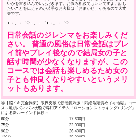
いかを書き込んでいただきます。お悩み相談でもいいですよ。話し
たいことを伝えるのが苦手なお客様は「おまかせ」があるので大丈
夫です。
✦・。・゜♡・。・゜✦・。・゜♡
日常会話のジレンマをお楽しみくだ
さい。 普通の風俗は日常会話はプレ
イ前やプレイ後なので結局女の子と
話す時間が少なくなりますが、この
コースでは会話も楽しめるため女の
子とも仲良くなりやすいというメリ
ットもあります。
④【脳イキ完全拘束】限界突破で新感覚刺激「悶絶亀頭責めイキ地獄」コー
ス～亀頭パン パン状態で専用アイテム「ローションストッキング+リング」
による新ルーインド体験～
60分
17,600円
75分
22,000円
90分
26,400円