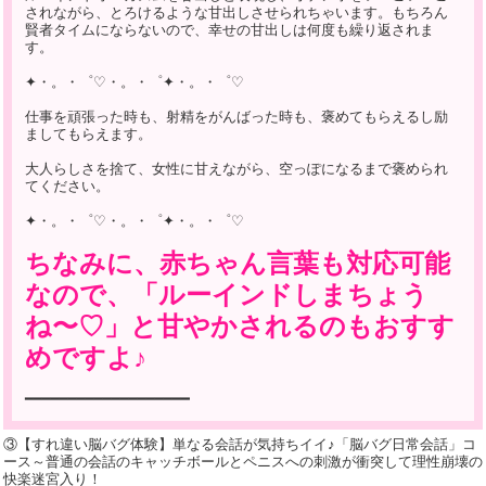
されながら、とろけるような甘出しさせられちゃいます。もちろん
賢者タイムにならないので、幸せの甘出しは何度も繰り返されま
す。
✦・。・゜♡・。・゜✦・。・゜♡
仕事を頑張った時も、射精をがんばった時も、褒めてもらえるし励
ましてもらえます。
大人らしさを捨て、女性に甘えながら、空っぽになるまで褒められ
てください。
✦・。・゜♡・。・゜✦・。・゜♡
ちなみに、赤ちゃん言葉も対応可能
なので、「ルーインドしまちょう
ね〜♡」と甘やかされるのもおすす
めですよ♪
━━━━━━━━━━━━━━━━━━━
③【すれ違い脳バグ体験】単なる会話が気持ちイイ♪「脳バグ日常会話」コ
ース～普通の会話のキャッチボールとペニスへの刺激が衝突して理性崩壊の
快楽迷宮入り！