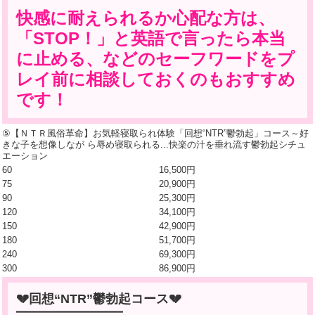
快感に耐えられるか心配な方は、
「STOP！」と英語で言ったら本当
に止める、などのセーフワードをプ
レイ前に相談しておくのもおすすめ
です！
⑤【ＮＴＲ風俗革命】お気軽寝取られ体験「回想“NTR”鬱勃起」コース～好
きな子を想像しなが ら辱め寝取られる...快楽の汁を垂れ流す鬱勃起シチュ
エーション
60
16,500円
75
20,900円
90
25,300円
120
34,100円
150
42,900円
180
51,700円
240
69,300円
300
86,900円
💔回想“NTR”鬱勃起コース💔
━━━━━━━━━━━━━━━━━━━