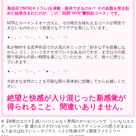
風俗店でNTR(ネトラレ)を体験・提供できるのか？ その命題を突き詰
めた結果生まれたのが、この「回想“NTR”鬱勃起コース」です。
NTRとルーインドオーガズム、その両方を味わえるコースが用意で
きないものかという欲張りなアイデアを形にしています。
✦・。・゜♡・。・゜✦・。・゜♡
私が制作する音声作品での人気のギミックで「好きな子を想像しな
がらシゴく」というオナサポプレイがあるのですが、まずはその状
態で気持ちの良い時間を過ごしていただき、そして、徐々に堕とし
ていきます。
✦・。・゜♡・。・゜✦・。・゜♡
大好きな女性のことを可能な限り具体的に想像してからお越しくだ
さい。
絶望と快感が入り混じった新感覚が
得られること、間違いありません。
⑥【М男のエステ】紙パンツじゃなく専用のガーゼパンツで「いいなりエス
テ」コース～普 通のエステのつもりが、エステティシャンの思うがままに
もてあそばれていく～マゾデト ックス性感ボディ開発ファクトリー