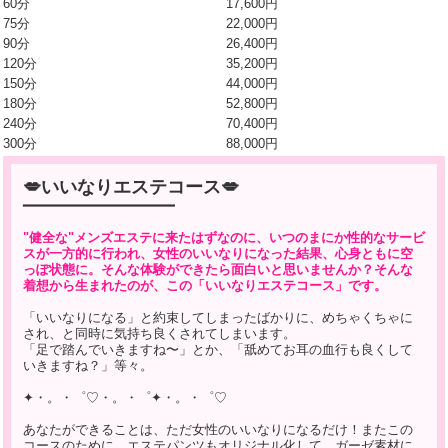
60分
17,600円
75分
22,000円
90分
26,400円
120分
35,200円
150分
44,000円
180分
52,800円
240分
70,400円
300分
88,000円
💋いいなりエステコース💋
━━━━━━━━━━━━━━━━━━━
"健全な"メンズエステに来たはずなのに、いつのまにか性的なサービ
スが一方的に行われ、女性のいいなりになった結果、心身ともに空
っぽ状態に。そんな体験ができたら面白いと思いませんか？そんな
着想から生まれたのが、この「いいなりエステコース」です。
「いいなりになる」と約束してしまったばかりに、めちゃくちゃに
され、と同時に気持ち良くされてしまいます。
「足で踏んでいきますね〜」とか、「舐めてお耳の血行も良くして
いきますね？」等々。
✦・。・゜♡・。・゜✦・。・゜♡
あなたができることは、ただ女性のいいなりになるだけ！またこの
コースのために、エステパンツもオリジナル化して、ガーゼ素材に