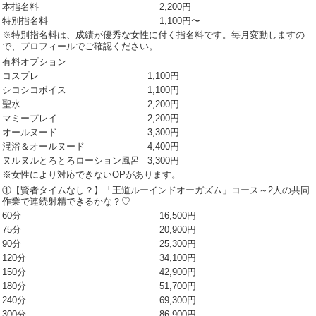
本指名料
2,200円
特別指名料
1,100円〜
※特別指名料は、成績が優秀な女性に付く指名料です。毎月変動しますの
で、プロフィールでご確認ください。
有料オプション
コスプレ
1,100円
シコシコボイス
1,100円
聖水
2,200円
マミープレイ
2,200円
オールヌード
3,300円
混浴＆オールヌード
4,400円
ヌルヌルとろとろローション風呂
3,300円
※女性により対応できないOPがあります。
①【賢者タイムなし？】「王道ルーインドオーガズム」コース～2人の共同
作業で連続射精できるかな？♡
60分
16,500円
75分
20,900円
90分
25,300円
120分
34,100円
150分
42,900円
180分
51,700円
240分
69,300円
300分
86,900円