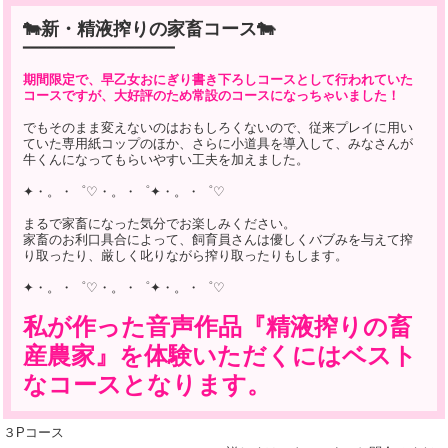
🐄新・精液搾りの家畜コース🐄
━━━━━━━━━━━━━━━━━━━
期間限定で、早乙女おにぎり書き下ろしコースとして行われていた
コースですが、大好評のため常設のコースになっちゃいました！
でもそのまま変えないのはおもしろくないので、従来プレイに用い
ていた専用紙コップのほか、さらに小道具を導入して、みなさんが
牛くんになってもらいやすい工夫を加えました。
✦・。・゜♡・。・゜✦・。・゜♡
まるで家畜になった気分でお楽しみください。
家畜のお利口具合によって、飼育員さんは優しくバブみを与えて搾
り取ったり、厳しく叱りながら搾り取ったりもします。
✦・。・゜♡・。・゜✦・。・゜♡
私が作った音声作品『精液搾りの畜
産農家』を体験いただくにはベスト
なコースとなります。
３Pコース