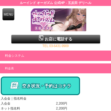
ルーインド オーガズム 公式HP - 五反田 デリヘル
お店に電話する
TEL.03-6431-9909
料金システム
料金表
空き状況・予約はコチラ
入会金｜指名料金
入会金
2,200円
ネット指名料
2,200円