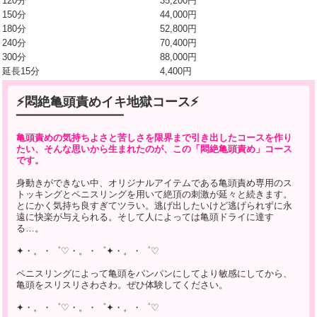
120分
35,200円
150分
44,000円
180分
52,800円
240分
70,400円
300分
88,000円
延長15分
4,400円
⚡悶絶亀頭責めイキ地獄コース⚡
━━━━━━━━━━━━━━━━━━━
亀頭責めの気持ちよさと苦しさを限界まで引き出したコースを作り
たい、そんな思いから生まれたのが、この「悶絶亀頭責め」コース
です。
身動きができない中、オリジナルアイテムである亀頭責め専用のス
トッキングとペニスリングを用いて絶頂の刺激が延々と続きます。
とにかく気持ち良すぎてツラい。逃げ出したいけど逃げられずに永
遠に快楽が与えられる。そして人によっては亀頭ドライに達す
る…。
✦・。・゜♡・。・゜✦・。・゜♡
ペニスリングによって亀頭をパンパンにしてより敏感にしてから、
亀頭をスリスリさわさわ。ぜひ体験してください。
✦・。・゜♡・。・゜✦・。・゜♡