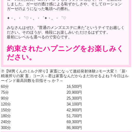
しました。ガーゼの透け感による恥ずかしさや、そしてローション
ガーゼのようになった亀頭への擦れ。
✦・。・゜♡・。・゜✦・。・゜♡
みなさんはぜひ、"普通のメンズエステに来た"というテイでお越しく
ださい。そのほうが、格段にお楽しみいただけるはずです。
最初にレベルも選べるので安心です。
約束されたハプニングをお楽しみく
ださい。
⑦【М男くんのミルク搾り】家畜になって連続発射体験♫モー大変！「新･
精液搾りの家 畜」コース～君は家畜なんだからまだ出せるよね？今日はル
ーインド最高回数を目指そっ か？～
60分
16,500円
75分
20,900円
90分
25,300円
120分
34,100円
150分
42,900円
180分
51,700円
240分
69,300円
300分
86,900円